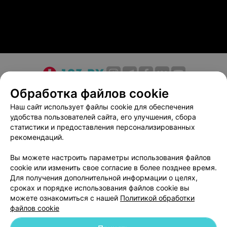
О проекте
Новости проекта
Размещение рекламы
Обработка файлов cookie
Медицинский маркетинг
Публичный договор
Наш сайт использует файлы cookie для обеспечения
удобства пользователей сайта, его улучшения, сбора
Пользовательское соглашение
Способы оплаты
статистики и предоставления персонализированных
Вакансии
Партнеры
рекомендаций.
Написать руководителю 103.by
Вы можете настроить параметры использования файлов
Написать в поддержку
cookie или изменить свое согласие в более позднее время.
Персональные настройки cookie
Для получения дополнительной информации о целях,
сроках и порядке использования файлов cookie вы
Обработка персональных данных
можете ознакомиться с нашей
Политикой обработки
файлов cookie