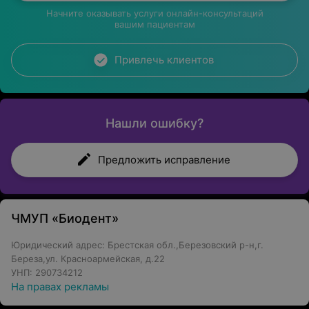
Начните оказывать услуги онлайн-консультаций
вашим пациентам
Привлечь клиентов
Нашли ошибку?
Предложить исправление
ЧМУП «Биодент»
Юридический адрес: Брестская обл.,Березовский р-н,г.
Береза,ул. Красноармейская, д.22
УНП: 290734212
На правах рекламы