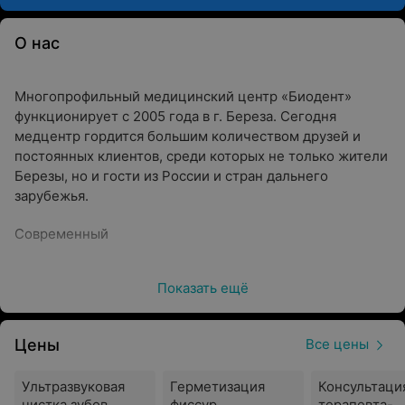
О нас
Многопрофильный медицинский центр «Биодент»
функционирует с 2005 года в г. Береза. Сегодня
медцентр гордится большим количеством друзей и
постоянных клиентов, среди которых не только жители
Березы, но и гости из России и стран дальнего
зарубежья.
Современный
«Биодент»
Показать ещё
— это обширный перечень
услуг:
Цены
Все цены
Терапевтическая стоматология (профилактика и
гигиена, лечение, восстановление)
Ультразвуковая
Герметизация
Консультаци
Косметический кабинет (чистка лица, массаж и
чистка зубов
фиссур
терапевта-